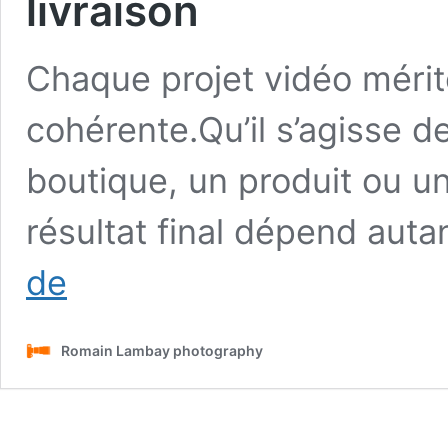
livraison
Chaque projet vidéo mérit
cohérente.Qu’il s’agisse d
boutique, un produit ou un
résultat final dépend auta
Prestations
de
vidéo
professionnelles
:
Romain Lambay photography
une
approche
structurée,
de
la