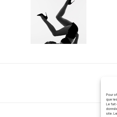
Pour of
que le
Le fait
donnée
site. L