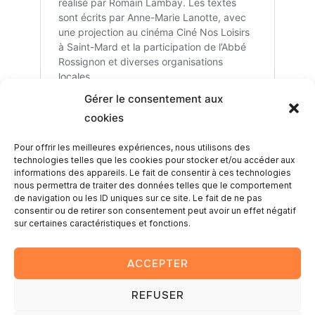
Gérer le consentement aux
cookies
Pour offrir les meilleures expériences, nous utilisons des
technologies telles que les cookies pour stocker et/ou accéder aux
informations des appareils. Le fait de consentir à ces technologies
nous permettra de traiter des données telles que le comportement
Un projet particulier ?
Contacte-moi pour un devis sur
de navigation ou les ID uniques sur ce site. Le fait de ne pas
consentir ou de retirer son consentement peut avoir un effet négatif
mesure.
sur certaines caractéristiques et fonctions.
Je réponds en général dans les 24h.
ACCEPTER
REFUSER
Copyright © 2025 — Romain Lambay photography