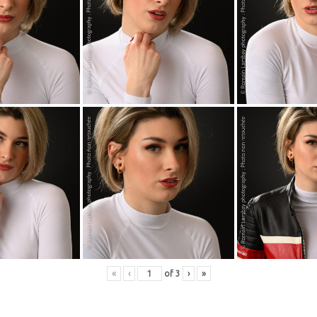
«
‹
of
3
›
»