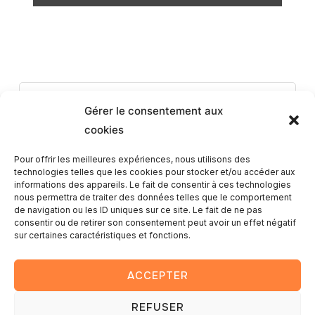
Romain
Gérer le consentement aux
cookies
Pour offrir les meilleures expériences, nous utilisons des
technologies telles que les cookies pour stocker et/ou accéder aux
informations des appareils. Le fait de consentir à ces technologies
nous permettra de traiter des données telles que le comportement
de navigation ou les ID uniques sur ce site. Le fait de ne pas
consentir ou de retirer son consentement peut avoir un effet négatif
sur certaines caractéristiques et fonctions.
Ce post est protégé par un mot de passe. Entrez le mot de
passe pour voir les commentaires.
ACCEPTER
REFUSER