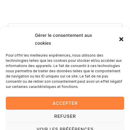
Romain
Gérer le consentement aux
cookies
Pour offrir les meilleures expériences, nous utilisons des
technologies telles que les cookies pour stocker et/ou accéder aux
informations des appareils. Le fait de consentir à ces technologies
nous permettra de traiter des données telles que le comportement
de navigation ou les ID uniques sur ce site. Le fait de ne pas
consentir ou de retirer son consentement peut avoir un effet négatif
sur certaines caractéristiques et fonctions.
Ce post est protégé par un mot de passe. Entrez le mot de
passe pour voir les commentaires.
ACCEPTER
REFUSER
Copyright © 2025 — Romain Lambay photography
VOIR LES PRÉFÉRENCES