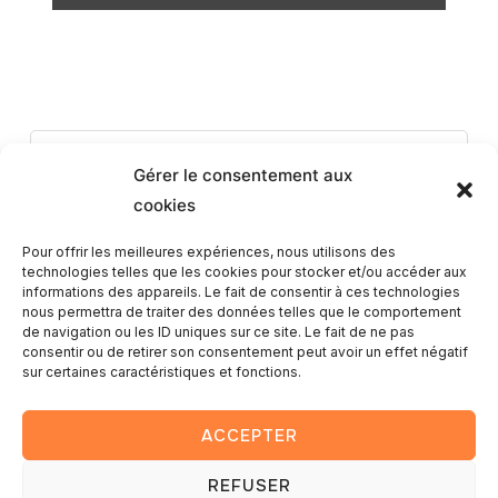
Romain
Gérer le consentement aux
cookies
Pour offrir les meilleures expériences, nous utilisons des
technologies telles que les cookies pour stocker et/ou accéder aux
informations des appareils. Le fait de consentir à ces technologies
nous permettra de traiter des données telles que le comportement
de navigation ou les ID uniques sur ce site. Le fait de ne pas
consentir ou de retirer son consentement peut avoir un effet négatif
sur certaines caractéristiques et fonctions.
Ce post est protégé par un mot de passe. Entrez le mot de
passe pour voir les commentaires.
ACCEPTER
REFUSER