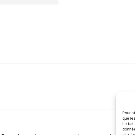
Pour of
que le
Le fait
donnée
site. L