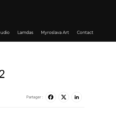
tudio
Lamdas
Myroslava Art
Contact
2
Partager :