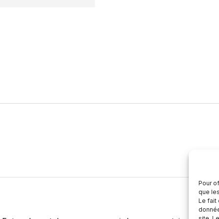
Pour of
que le
Le fait
donnée
site. L