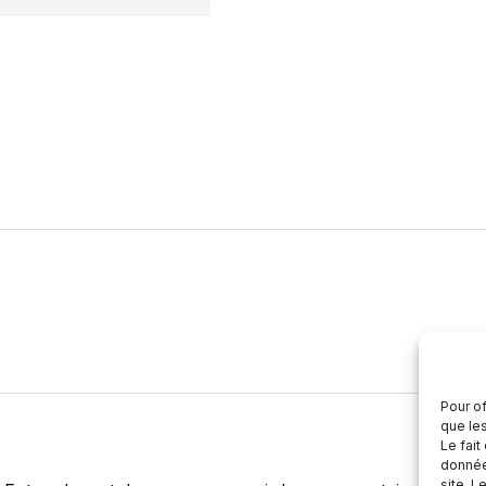
Pour of
que le
Le fait
donnée
site. L