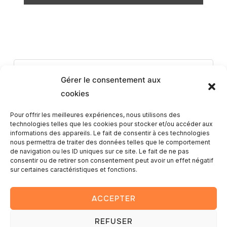
Romain
Gérer le consentement aux
cookies
Pour offrir les meilleures expériences, nous utilisons des
technologies telles que les cookies pour stocker et/ou accéder aux
informations des appareils. Le fait de consentir à ces technologies
nous permettra de traiter des données telles que le comportement
de navigation ou les ID uniques sur ce site. Le fait de ne pas
consentir ou de retirer son consentement peut avoir un effet négatif
sur certaines caractéristiques et fonctions.
Ce post est protégé par un mot de passe. Entrez le mot de
passe pour voir les commentaires.
ACCEPTER
REFUSER