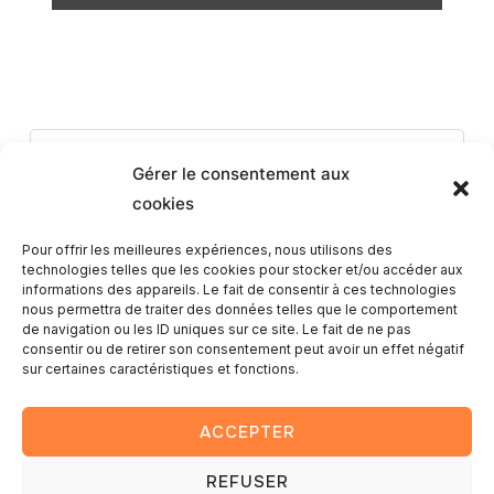
Romain
Gérer le consentement aux
cookies
Pour offrir les meilleures expériences, nous utilisons des
technologies telles que les cookies pour stocker et/ou accéder aux
informations des appareils. Le fait de consentir à ces technologies
nous permettra de traiter des données telles que le comportement
de navigation ou les ID uniques sur ce site. Le fait de ne pas
consentir ou de retirer son consentement peut avoir un effet négatif
sur certaines caractéristiques et fonctions.
Ce post est protégé par un mot de passe. Entrez le mot de
passe pour voir les commentaires.
ACCEPTER
REFUSER