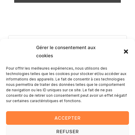
Romain
Gérer le consentement aux
cookies
Pour offrir les meilleures expériences, nous utilisons des
technologies telles que les cookies pour stocker et/ou accéder aux
informations des appareils. Le fait de consentir à ces technologies
nous permettra de traiter des données telles que le comportement
de navigation ou les ID uniques sur ce site. Le fait de ne pas
consentir ou de retirer son consentement peut avoir un effet négatif
sur certaines caractéristiques et fonctions.
Ce post est protégé par un mot de passe. Entrez le mot de
passe pour voir les commentaires.
ACCEPTER
REFUSER