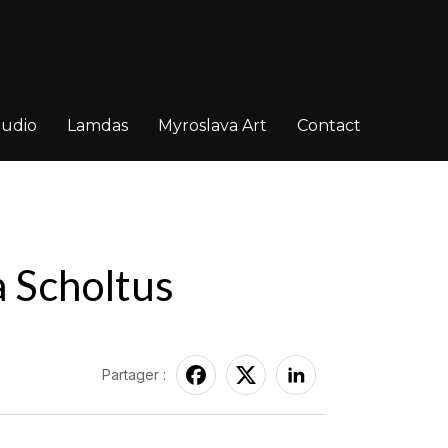
tudio
Lamdas
Myroslava Art
Contact
a Scholtus
Partager :