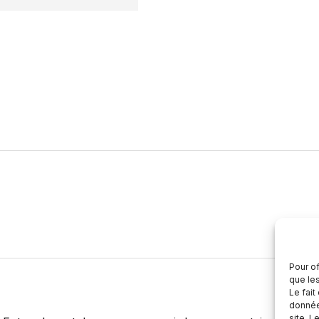
Pour of
que le
Le fait
donnée
site. L