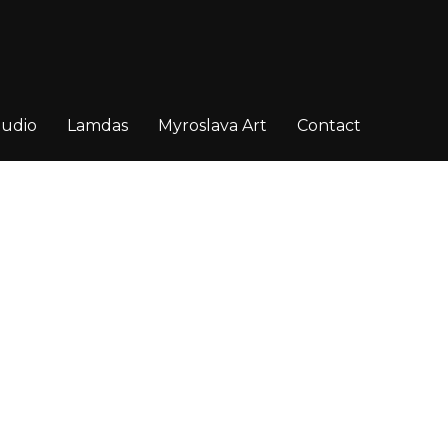
tudio
Lamdas
Myroslava Art
Contact