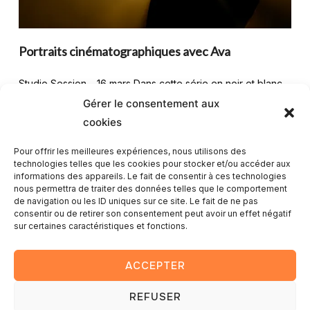
Portraits cinématographiques avec Ava
Studio Session – 16 mars Dans cette série en noir et blanc
et en contre-jour coloré, Ava incarne avec élégance et
Gérer le consentement aux
intensité l’univers du portrait cinématographique. Inspiré par
cookies
l’esthétique des […]
Pour offrir les meilleures expériences, nous utilisons des
technologies telles que les cookies pour stocker et/ou accéder aux
informations des appareils. Le fait de consentir à ces technologies
LIRE LA SUITE
nous permettra de traiter des données telles que le comportement
de navigation ou les ID uniques sur ce site. Le fait de ne pas
consentir ou de retirer son consentement peut avoir un effet négatif
sur certaines caractéristiques et fonctions.
ACCEPTER
REFUSER