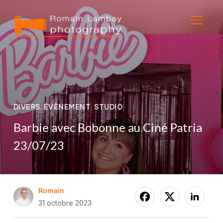
BASCU
DIVERS
,
ÉVÈNEMENT
,
STUDIO
Barbie avec Bobonne au Ciné Patria
23/07/23
Romain
31 octobre 2023