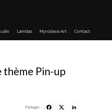
tudio
Lamdas
Myroslava Art
Contact
e thème Pin-up
Partager :