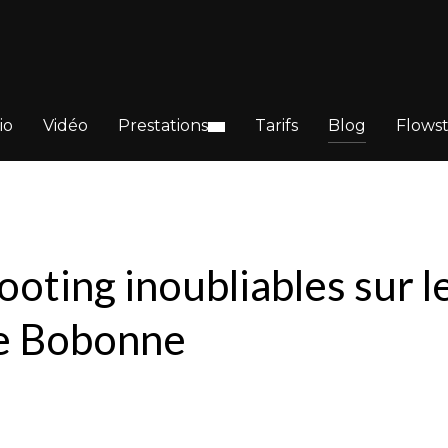
io
Vidéo
Prestations
Tarifs
Blog
Flows
oting inoubliables sur l
de Bobonne