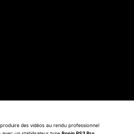
produire des vidéos au rendu professionnel
e avec un stabilisateur type
Ronin RS3 Pro