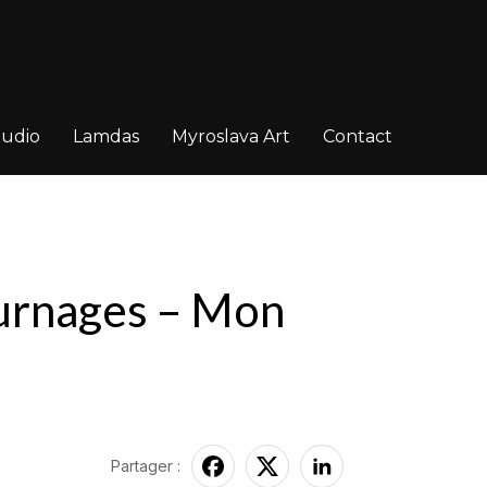
tudio
Lamdas
Myroslava Art
Contact
urnages – Mon
Partager :