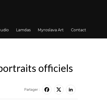
tudio
Lamdas
Myroslava Art
Contact
rtraits officiels
Partager :